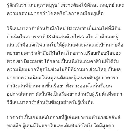
รู้จักกันว่า “เกมสุภาพบุรุษ” เพราะต้องใช้ทักษะ กลยุทธ์ และ
ความอดทนมากกว่าโชคหรือโอกาสเหมือนรูเล็ต
วิธีเล่นบาคาร่าสำหรับมือใหม่ Baccarat เป็นเกมไพ่ที่มีต้น
กำเนิดในศตวรรษที่ 18 มันเล่นด้วยไพ่สองใบ เจ้ามือและผู้
เล่น เจ้ามือแจกไพ่สามใบให้ผู้เล่นแต่ละคนและเป้าหมายคือ
พยายามเดาว่าเจ้ามือมีมือไหนโดยการเปรียบเทียบมือของ
พวกเขา Baccarat ได้กลายเป็นหนึ่งในเกมคาสิโนที่ได้รับ
ความนิยมมากที่สุดในช่วงไม่กี่ปีที่ผ่านมา ส่วนใหญ่เป็นผล
มาจากความนิยมในหมู่คนดังและผู้เล่นระดับสูง บาคาร่า
กำลังเล่นที่บ้านมากขึ้นเรื่อยๆ ทั้งทางออนไลน์หรือบน
อุปกรณ์พกพา ดังนั้นจึงเป็นเรื่องยากสำหรับผู้เริ่มต้นที่จะหา
วิธีเล่นบาคาร่าสำหรับข้อมูลสำหรับผู้เริ่มต้น
บาคาร่าเป็นเกมแห่งโอกาสที่ผู้เล่นพยายามทำนายผลลัพธ์
ของมือ ผู้เล่นมีไพ่สองใบและเดิมพันว่าไพ่ใบใดมีมูลค่า