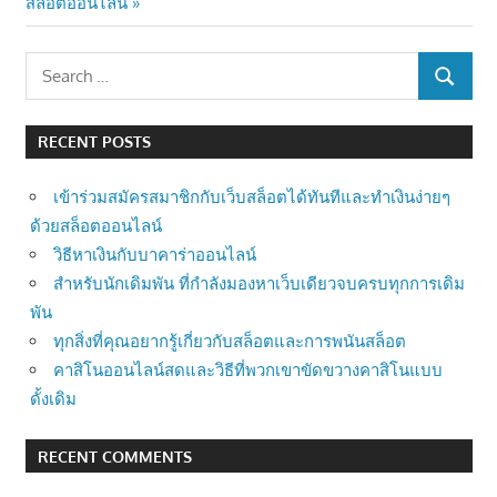
Post:
สล็อตออนไลน์
Search
SEARCH
for:
RECENT POSTS
เข้าร่วมสมัครสมาชิกกับเว็บสล็อตได้ทันทีและทำเงินง่ายๆ
ด้วยสล็อตออนไลน์
วิธีหาเงินกับบาคาร่าออนไลน์
สำหรับนักเดิมพัน ที่กำลังมองหาเว็บเดียวจบครบทุกการเดิม
พัน
ทุกสิ่งที่คุณอยากรู้เกี่ยวกับสล็อตและการพนันสล็อต
คาสิโนออนไลน์สดและวิธีที่พวกเขาขัดขวางคาสิโนแบบ
ดั้งเดิม
RECENT COMMENTS