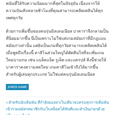
พนันที่ได้รับความนิยมมากที่สุดในปัจจุบัน เนื่องจากให้
ความบันเทิงหลายชั่วโมงที่คุณสามารถเพลิดเพลินได้ทุก
เพศทุกวัย
ด้วยการเพิ่มขึ้นของคนรุ่นมิลเลนเนียล บาคาร่าจึงกลายเป็น
ที่นิยมมากขึ้น นี่เป็นเพราะไม่ใช่แค่เกมสมัยเก่าที่มีกฎแบบ
สมัยเก่าเท่านั้น แต่ยังเป็นเกมที่ทุกวัยสามารถเพลิดเพลินได้
เมื่อพูดถึงเรื่องนี้ คาสิโนส่วนใหญ่ได้ตัดสินใจที่จะเพิ่มเกม
ใหม่บางเกม เช่น แบล็คแจ็ค รูเล็ต และแครปส์ สิ่งนี้ช่วยให้
บาคาร่าคงความสดใหม่ เกมคาสิโนเข้าถึงได้มากขึ้น
สำหรับผู้เล่นทุกประเภท ไม่ใช่แค่คนรุ่นมิลเลนเนียล
JOKER GAME
Post
Previous
สำหรับนักเดิมพัน ที่กำลังมองหาเว็บเดียวจบครบทุกการเดิมพัน
Next
Post:
เข้าร่วมสมัครสมาชิกกับเว็บสล็อตได้ทันทีและทำเงินง่ายๆด้วย
navigation