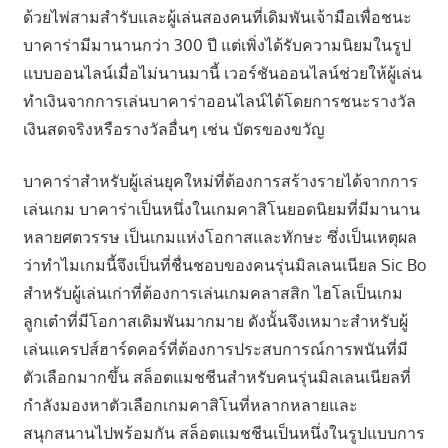
ด้วยไพ่สามสำรับและผู้เล่นสองคนที่เดิมพันเจ้ามือเพื่อชนะ
บาคาร่ามีมานานกว่า 300 ปี แต่เพิ่งได้รับความนิยมในรูป
แบบออนไลน์เมื่อไม่นานมานี้ เวอร์ชันออนไลน์ช่วยให้ผู้เล่น
ทำเงินจากการเล่นบาคาร่าออนไลน์ได้โดยการชนะรางวัล
เงินสดจริงหรือรางวัลอื่นๆ เช่น บัตรของขวัญ
บาคาร่าสำหรับผู้เล่นยุคใหม่ที่ต้องการสร้างรายได้จากการ
เล่นเกม บาคาร่าเป็นหนึ่งในเกมคาสิโนยอดนิยมที่มีมานาน
หลายศตวรรษ เป็นเกมแห่งโอกาสและทักษะ ซึ่งเป็นเหตุผล
ว่าทำไมเกมนี้จึงเป็นที่ชื่นชอบของคนรุ่นมิลเลนเนียล Sic Bo
สำหรับผู้เล่นเก่าที่ต้องการเล่นเกมคลาสสิก ไฮโลเป็นเกม
ลูกเต๋าที่มีโอกาสเดิมพันมากมาย ดังนั้นจึงเหมาะสำหรับผู้
เล่นแครปส์ฮาร์ดคอร์ที่ต้องการประสบการณ์การพนันที่มี
ตัวเลือกมากขึ้น สล็อตแมชชีนสำหรับคนรุ่นมิลเลนเนียลที่
กำลังมองหาตัวเลือกเกมคาสิโนที่หลากหลายและ
สนุกสนานไปพร้อมกัน สล็อตแมชชีนเป็นหนึ่งในรูปแบบการ