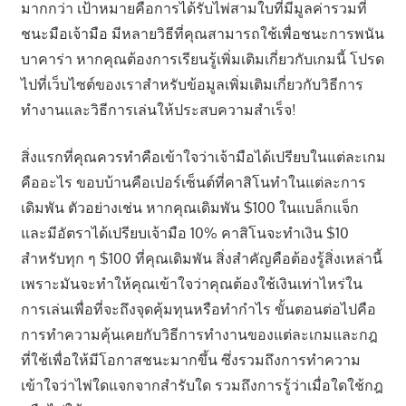
มากกว่า เป้าหมายคือการได้รับไพ่สามใบที่มีมูลค่ารวมที่
ชนะมือเจ้ามือ มีหลายวิธีที่คุณสามารถใช้เพื่อชนะการพนัน
บาคาร่า หากคุณต้องการเรียนรู้เพิ่มเติมเกี่ยวกับเกมนี้ โปรด
ไปที่เว็บไซต์ของเราสำหรับข้อมูลเพิ่มเติมเกี่ยวกับวิธีการ
ทำงานและวิธีการเล่นให้ประสบความสำเร็จ!
สิ่งแรกที่คุณควรทำคือเข้าใจว่าเจ้ามือได้เปรียบในแต่ละเกม
คืออะไร ขอบบ้านคือเปอร์เซ็นต์ที่คาสิโนทำในแต่ละการ
เดิมพัน ตัวอย่างเช่น หากคุณเดิมพัน $100 ในแบล็กแจ็ก
และมีอัตราได้เปรียบเจ้ามือ 10% คาสิโนจะทำเงิน $10
สำหรับทุก ๆ $100 ที่คุณเดิมพัน สิ่งสำคัญคือต้องรู้สิ่งเหล่านี้
เพราะมันจะทำให้คุณเข้าใจว่าคุณต้องใช้เงินเท่าไหร่ใน
การเล่นเพื่อที่จะถึงจุดคุ้มทุนหรือทำกำไร ขั้นตอนต่อไปคือ
การทำความคุ้นเคยกับวิธีการทำงานของแต่ละเกมและกฎ
ที่ใช้เพื่อให้มีโอกาสชนะมากขึ้น ซึ่งรวมถึงการทำความ
เข้าใจว่าไพ่ใดแจกจากสำรับใด รวมถึงการรู้ว่าเมื่อใดใช้กฎ