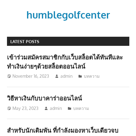
Skip
to
humblegolfcenter
content
LATEST POSTS
เข้าร่วมสมัครสมาชิกกับเว็บสล็อตได้ทันทีและ
ทำเงินง่ายๆด้วยสล็อตออนไลน์
November 16, 2023
admin
บทความ
วิธีหาเงินกับบาคาร่าออนไลน์
May 23, 2023
admin
บทความ
สำหรับนักเดิมพัน ที่กำลังมองหาเว็บเดียวจบ