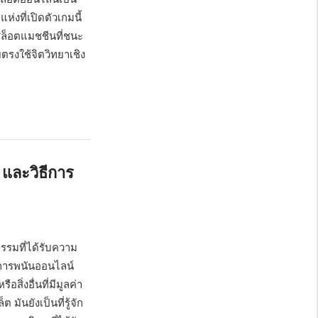
่งที่เปิดตัวเกมนี้
สล็อตแมชชีนที่ชนะ
ยตรงใช้จิตวิทยาเชิง
 และวิธีการ
รรมที่ได้รับความ
งการพนันออนไลน์
ิ่งอื่นที่มีมูลค่า
มันยังเป็นที่รู้จัก