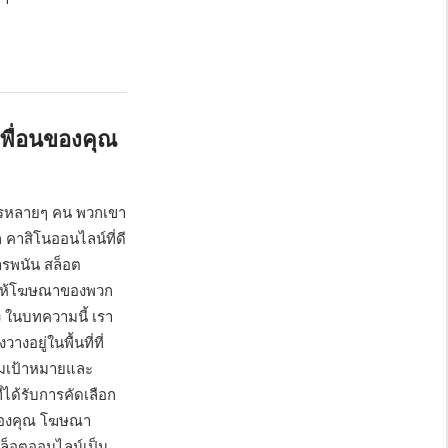
เพื่อนของคุณ
ครหลายๆ คน พวกเขา
 คาสิโนออนไลน์ที่ดี
ารพนัน สล็อต
่อให้โฆษณาของพวก
 ในบทความนี้ เรา
ยู่ในพื้นที่ที่
ุ่มเป้าหมายและ
ได้รับการคัดเลือก
ของคุณ โฆษณา
ล็อตออนไลน์เป็น