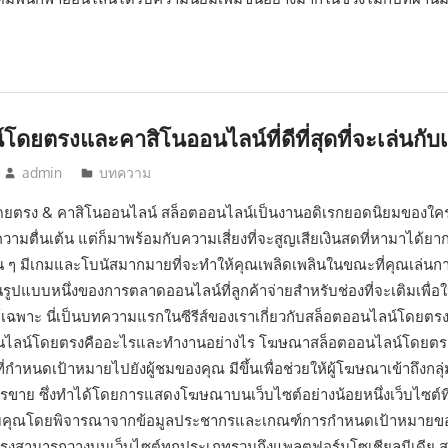
โดยตรงและคาสิโนออนไลน์ที่ดีที่สุดที่จะเล่นกับ
admin
บทความ
โดยตรง & คาสิโนออนไลน์ สล็อตออนไลน์เป็นงานอดิเรกยอดนิยมของใ
ามตื่นเต้น แต่ก็มาพร้อมกับความเสี่ยงที่จะสูญเสียเงินสดที่หามาได้ยาก
เพื่อน ๆ มีเกมและโบนัสมากมายที่จะทำให้คุณเพลิดเพลินในขณะที่คุณเล่นก
รูปแบบหนึ่งของการตลาดออนไลน์ที่ลูกค้าจ่ายสำหรับช่องที่จะเติมเพื
เฉพาะ นี่เป็นบทความแรกในซีรีส์ของเราเกี่ยวกับสล็อตออนไลน์โดยตรง
อนไลน์โดยตรงคืออะไรและทำงานอย่างไร โฆษณาสล็อตออนไลน์โดยตรงวางอ
่กำหนดเป้าหมายไปยังผู้ชมของคุณ มีขึ้นเพื่อช่วยให้ผู้โฆษณาเข้าถึงกล
าย ซึ่งทำได้โดยการแสดงโฆษณาบนเว็บไซต์อย่างน้อยหนึ่งเว็บไซต์ที่
บคุณโดยพิจารณาจากข้อมูลประชากรและเกณฑ์การกำหนดเป้าหมาย
งสามารถวางบนเว็บไซต์ทุกประเภทรวมถึงแพลตฟอร์มโซเชียลมีเดีย ส