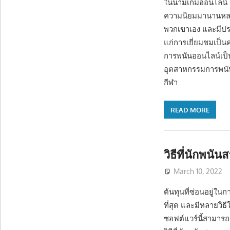
ในนามเกมออนไลน์ ก
ความนิยมมานานหลา
พวกเขาเอง และมีประ
แก่การเยี่ยมชมเป็นค
การพนันออนไลน์เป็น
อุตสาหกรรมการพนัน
กีฬา
READ MORE
วิธีที่นักพนั
March 10, 2022
ต้นทุนที่ซ่อนอยู่ใน
ที่สุด และมีหลายวิธ
ซอฟต์แวร์นี้สามารถ