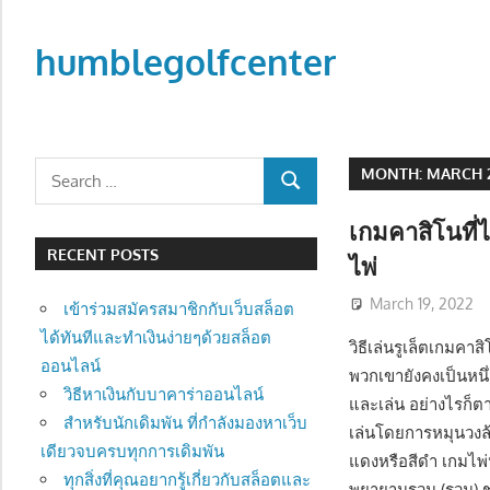
Skip
to
humblegolfcenter
content
Search
MONTH:
MARCH 
SEARCH
for:
เกมคาสิโนที่
RECENT POSTS
ไพ่
March 19, 2022
เข้าร่วมสมัครสมาชิกกับเว็บสล็อต
ได้ทันทีและทำเงินง่ายๆด้วยสล็อต
วิธีเล่นรูเล็ตเกมคาส
ออนไลน์
พวกเขายังคงเป็นหนึ่
วิธีหาเงินกับบาคาร่าออนไลน์
และเล่น อย่างไรก็ตา
สำหรับนักเดิมพัน ที่กำลังมองหาเว็บ
เล่นโดยการหมุนวงล้
เดียวจบครบทุกการเดิมพัน
แดงหรือสีดำ เกมไพ่ป
ทุกสิ่งที่คุณอยากรู้เกี่ยวกับสล็อตและ
พยายามรวม (รวม) ชุ