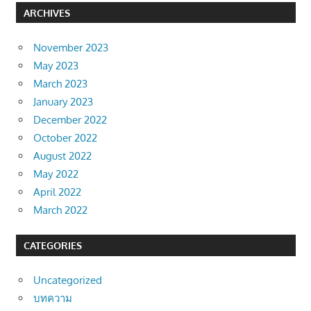
ARCHIVES
November 2023
May 2023
March 2023
January 2023
December 2022
October 2022
August 2022
May 2022
April 2022
March 2022
CATEGORIES
Uncategorized
บทความ