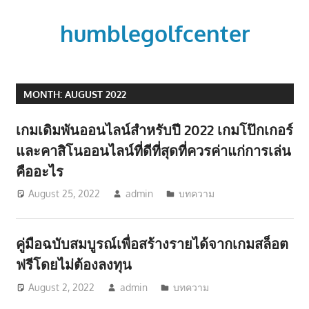
Skip
to
humblegolfcenter
content
MONTH:
AUGUST 2022
เกมเดิมพันออนไลน์สำหรับปี 2022 เกมโป๊กเกอร์
และคาสิโนออนไลน์ที่ดีที่สุดที่ควรค่าแก่การเล่น
คืออะไร
August 25, 2022
admin
บทความ
คู่มือฉบับสมบูรณ์เพื่อสร้างรายได้จากเกมสล็อต
ฟรีโดยไม่ต้องลงทุน
August 2, 2022
admin
บทความ